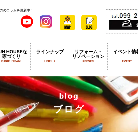
ののコラムを更新中！
UN HOUSEな
ラインナップ
リフォーム・
イベント情
家づくり
リノベーション
FUN!FUN!FAN!
LINE UP
REFORM
EVENT
blog
ブログ